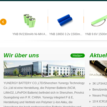
0mAh ...
YNB 9V230mAh Ni-MH A...
YNB 18650 3.2v 1500m...
YNB 9.6V 1500mA
Wir über uns
Aktuel
YUNERGY BATTERY CO.,LTD/Shenzhen Yunergy Technology
3K LP3442
Co.,Ltd ist eine Herstellung, die Polymer-Batterie (NCM,
Pol...
Benutzerde
LiMnO2, LiFePO4 Batterie) befindet sich in Shenzhen, Provinz
Neues Proj
Guangdong von P. R. CHINA. Yunergy integriert F & E,
P...
10 K ICR1
Herstellung und Vertrieb von Polymer Li-Ion Akku, die