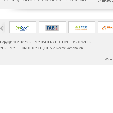
Verwaltung der hoch professionellen Batterie-Hersteller und
nach ...
6K ER2650
Liefer...
schi...
Copyright © 2018 YUNERGY BATTERY CO., LIMITED/SHENZHEN
YUNERGY TECHNOLOGY CO.,LTD Alle Rechte vorbehalten
Wir ü